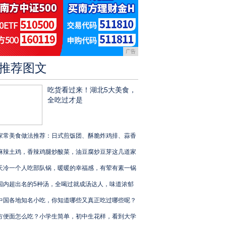
广告
推荐图文
吃货看过来！湖北5大美食，
全吃过才是
家常美食做法推荐：日式煎饭团、酥脆炸鸡排、蒜香
麻辣土鸡，香辣鸡腿炒酸菜，油豆腐炒豆芽这几道家
天冷一个人吃部队锅，暖暖的幸福感，有荤有素一锅
国内超出名的5种汤，全喝过就成汤达人，味道浓郁
中国各地知名小吃，你知道哪些又真正吃过哪些呢？
方便面怎么吃？小学生简单，初中生花样，看到大学