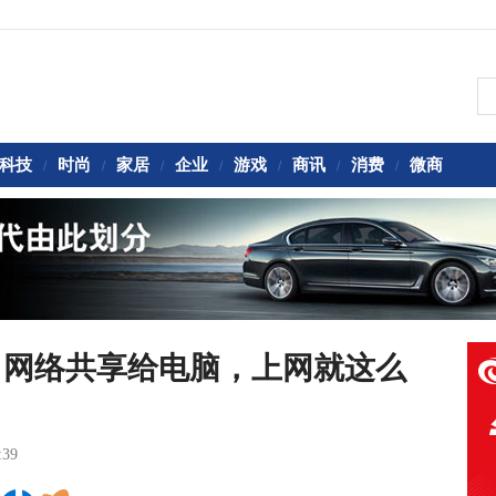
科技
时尚
家居
企业
游戏
商讯
消费
微商
/
/
/
/
/
/
/
，网络共享给电脑，上网就这么
:39