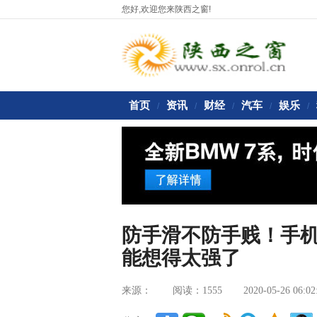
您好,欢迎您来陕西之窗!
首页
资讯
财经
汽车
娱乐
/
/
/
/
/
防手滑不防手贱！手
能想得太强了
来源：
阅读：1555
2020-05-26 06:02