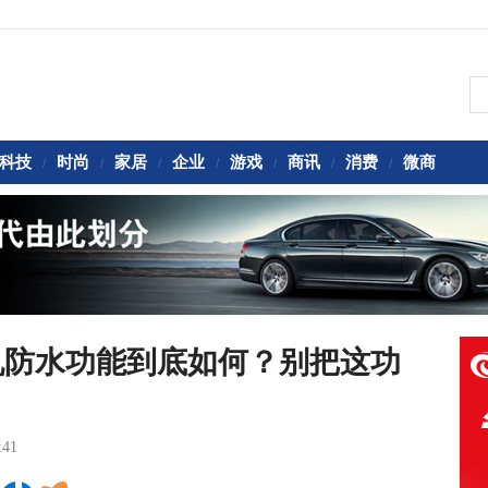
科技
时尚
家居
企业
游戏
商讯
消费
微商
/
/
/
/
/
/
/
机防水功能到底如何？别把这功
:41