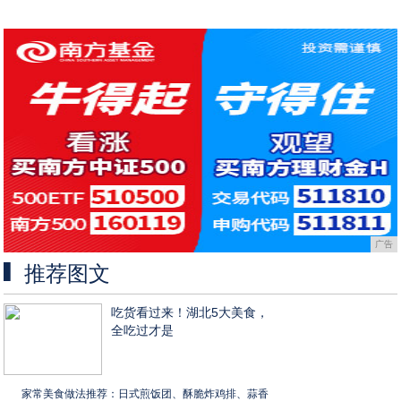
广告
推荐图文
吃货看过来！湖北5大美食，
全吃过才是
家常美食做法推荐：日式煎饭团、酥脆炸鸡排、蒜香