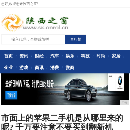
您好,欢迎您来陕西之窗!
首页
资讯
财经
汽车
娱乐
科技
时尚
家居
/
/
/
/
/
/
/
/
企业
游戏
商讯
消费
微商
/
/
/
/
广告
市面上的苹果二手机是从哪里来的
呢? 千万要注意不要买到翻新机