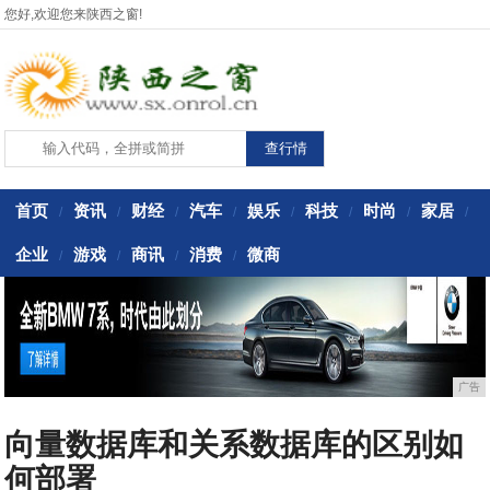
您好,欢迎您来陕西之窗!
首页
资讯
财经
汽车
娱乐
科技
时尚
家居
/
/
/
/
/
/
/
/
企业
游戏
商讯
消费
微商
/
/
/
/
广告
向量数据库和关系数据库的区别如
何部署