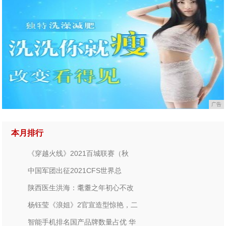
广告
本月排行
《穿越火线》2021百城联赛（秋
中国军团出征2021CFS世界总
陕西医生洪海：耄耋之年初心不改
杨钰莹《浪姐》2官宣造型惊艳，二
智能手机排名国产品牌数量占优 华