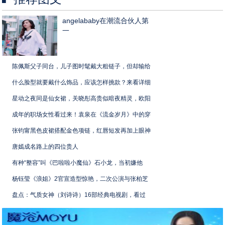
angelababy在潮流合伙人第
一
陈佩斯父子同台，儿子图时髦戴大粗链子，但却输给
什么脸型就要戴什么饰品，应该怎样挑款？来看详细
星动之夜同是仙女裙，关晓彤高贵似暗夜精灵，欧阳
成年的职场女性看过来！袁泉在《流金岁月》中的穿
张钧甯黑色皮裙搭配金色项链，红唇短发再加上眼神
唐嫣成名路上的四位贵人
有种“整容”叫《巴啦啦小魔仙》石小龙，当初嫌他
杨钰莹《浪姐》2官宣造型惊艳，二次公演与张柏芝
盘点：气质女神（刘诗诗）16部经典电视剧，看过